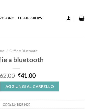
ICROFONO
CUFFIE PHILIPS
ome
/
Cuffie A Bluetooth
fie a bluetooth
62.00
41.00
€
oth quantità
AGGIUNGI AL CARRELLO
COD:
SU-15281420