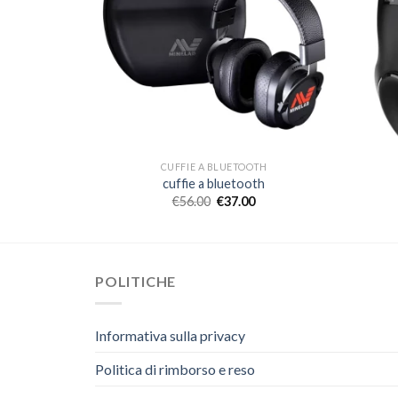
TH
CUFFIE A BLUETOOTH
th
cuffie a bluetooth
€
56.00
€
37.00
POLITICHE
Informativa sulla privacy
Politica di rimborso e reso