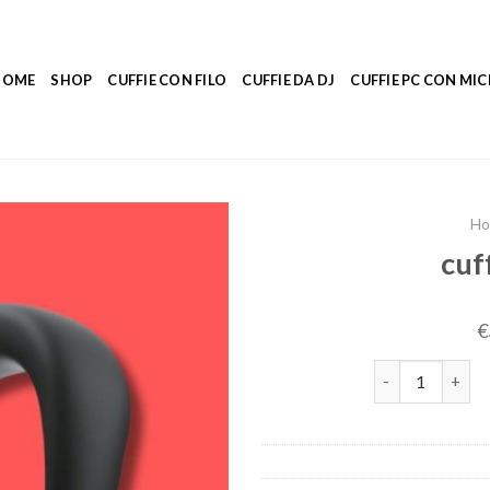
HOME
SHOP
CUFFIE CON FILO
CUFFIE DA DJ
CUFFIE PC CON M
H
cuf
€
cuffie a blueto