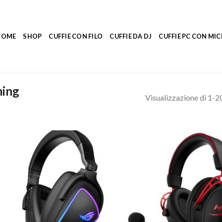
HOME
SHOP
CUFFIE CON FILO
CUFFIE DA DJ
CUFFIE PC CON M
ming
Visualizzazione di 1-20 