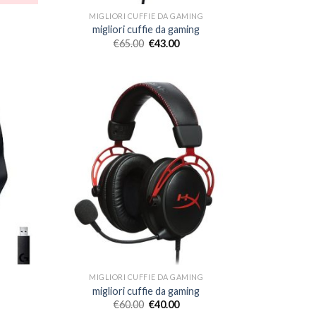
G
MIGLIORI CUFFIE DA GAMING
migliori cuffie da gaming
€
65.00
€
43.00
G
MIGLIORI CUFFIE DA GAMING
migliori cuffie da gaming
€
60.00
€
40.00