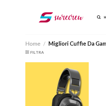
Salta
ai
contenuti
Home
/
Migliori Cuffie Da Ga
FILTRA