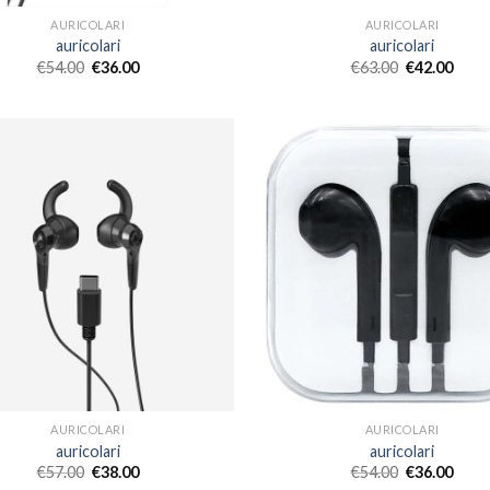
AURICOLARI
AURICOLARI
auricolari
auricolari
€
54.00
€
36.00
€
63.00
€
42.00
AURICOLARI
AURICOLARI
auricolari
auricolari
€
57.00
€
38.00
€
54.00
€
36.00