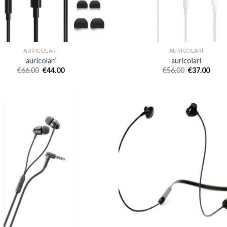
AURICOLARI
AURICOLARI
auricolari
auricolari
€
66.00
€
44.00
€
56.00
€
37.00