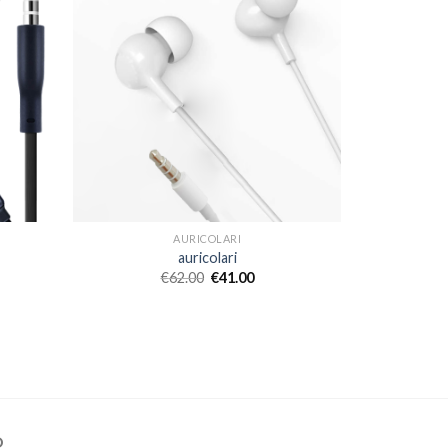
AURICOLARI
auricolari
€
62.00
€
41.00
O