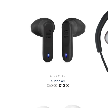
AURICOLARI
auricolari
€
60.00
€
40.00