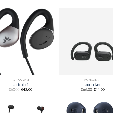
AURICOLARI
AURICOLARI
auricolari
auricolari
€
63.00
€
42.00
€
66.00
€
44.00