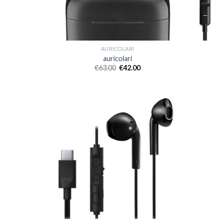
AURICOLARI
auricolari
€
63.00
€
42.00