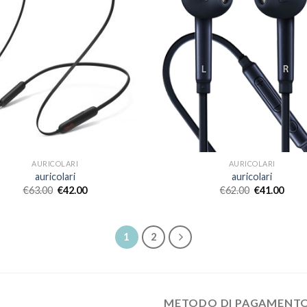
AURICOLARI
AURICOLARI
auricolari
auricolari
€
63.00
€
42.00
€
62.00
€
41.00
1
2
METODO DI PAGAMENT