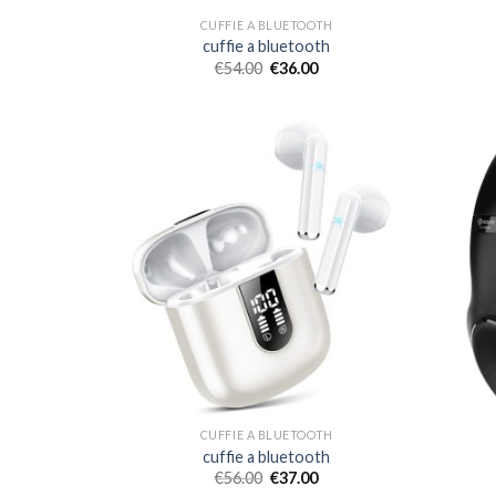
CUFFIE A BLUETOOTH
cuffie a bluetooth
€
54.00
€
36.00
CUFFIE A BLUETOOTH
cuffie a bluetooth
€
56.00
€
37.00