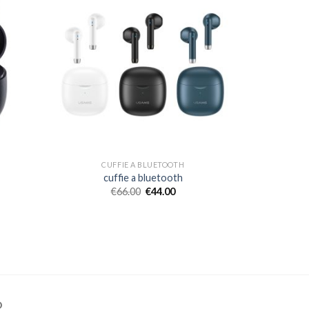
CUFFIE A BLUETOOTH
cuffie a bluetooth
€
66.00
€
44.00
O