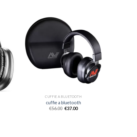
CUFFIE A BLUETOOTH
cuffie a bluetooth
€
56.00
€
37.00