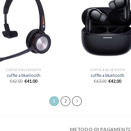
CUFFIE A BLUETOOTH
CUFFIE A BLUETOOTH
cuffie a bluetooth
cuffie a bluetooth
€
62.00
€
41.00
€
63.00
€
42.00
1
2
METODO DI PAGAMENT