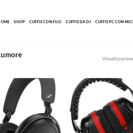
HOME
SHOP
CUFFIE CON FILO
CUFFIE DA DJ
CUFFIE PC CON M
 Rumore
Visualizzazione 