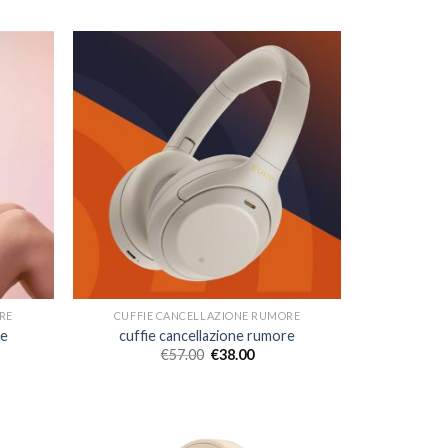
RE
CUFFIE CANCELLAZIONE RUMORE
re
cuffie cancellazione rumore
€
57.00
€
38.00