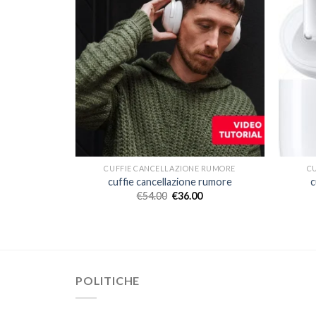
CUFFIE CANCELLAZIONE RUMORE
C
cuffie cancellazione rumore
c
€
54.00
€
36.00
POLITICHE