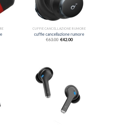
RE
CUFFIE CANCELLAZIONE RUMORE
re
cuffie cancellazione rumore
€
63.00
€
42.00