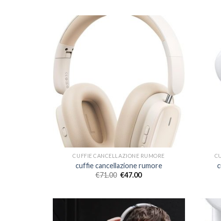
CUFFIE CANCELLAZIONE RUMORE
C
cuffie cancellazione rumore
c
€
71.00
€
47.00