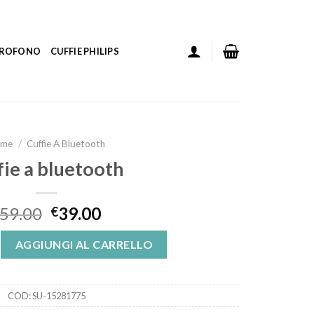
ICROFONO
CUFFIE PHILIPS
ome
/
Cuffie A Bluetooth
fie a bluetooth
59.00
39.00
€
oth quantità
AGGIUNGI AL CARRELLO
COD:
SU-15281775