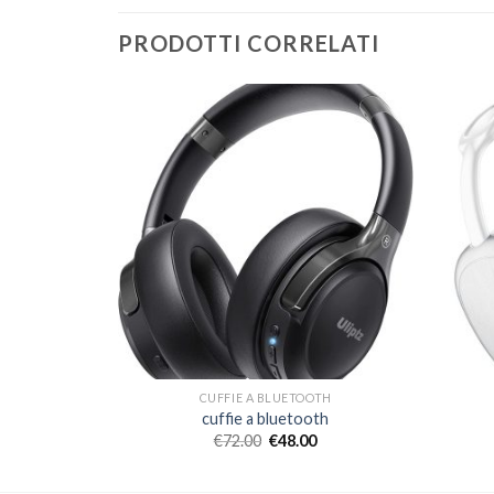
PRODOTTI CORRELATI
TH
CUFFIE A BLUETOOTH
th
cuffie a bluetooth
€
72.00
€
48.00