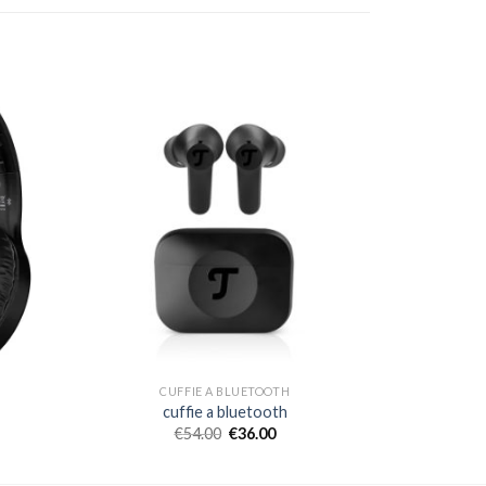
CUFFIE A BLUETOOTH
cuffie a bluetooth
€
54.00
€
36.00