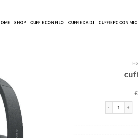
HOME
SHOP
CUFFIE CON FILO
CUFFIE DA DJ
CUFFIE PC CON M
H
cuf
€
cuffie a blueto