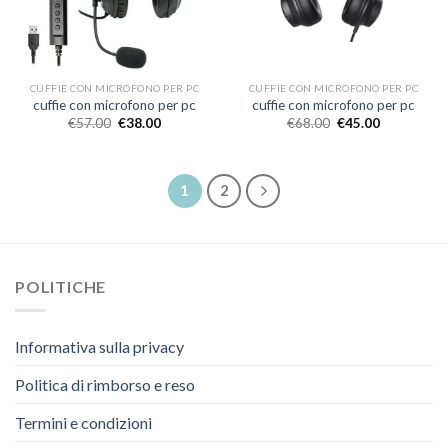
CUFFIE CON MICROFONO PER PC
CUFFIE CON MICROFONO PER PC
cuffie con microfono per pc
cuffie con microfono per pc
€
57.00
€
38.00
€
68.00
€
45.00
1
2
POLITICHE
Informativa sulla privacy
Politica di rimborso e reso
Termini e condizioni