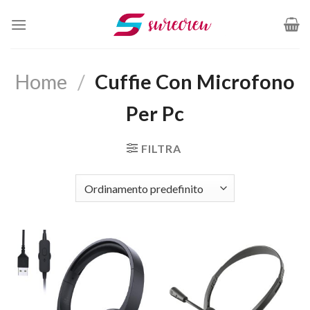
Salta
ai
contenuti
Home
/
Cuffie Con Microfono
Per Pc
FILTRA