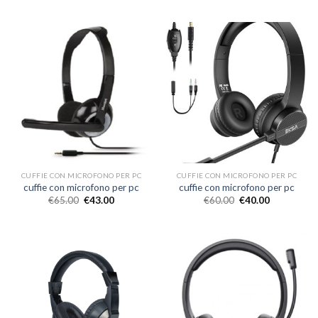
CUFFIE CON MICROFONO PER PC
CUFFIE CON MICROFONO PER PC
cuffie con microfono per pc
cuffie con microfono per pc
€
65.00
€
43.00
€
60.00
€
40.00