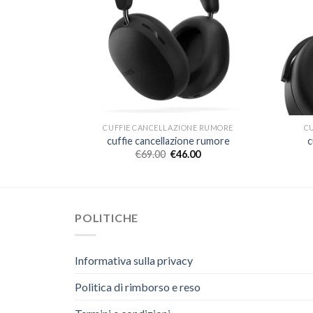
 RUMORE
CUFFIE CANCELLAZIONE RUMORE
C
 rumore
cuffie cancellazione rumore
c
€
69.00
€
46.00
POLITICHE
Informativa sulla privacy
Politica di rimborso e reso