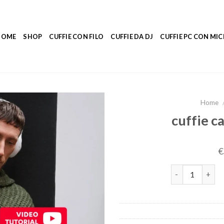
HOME
SHOP
CUFFIE CON FILO
CUFFIE DA DJ
CUFFIE PC CON M
Home
cuffie c
€
cuffie cancella