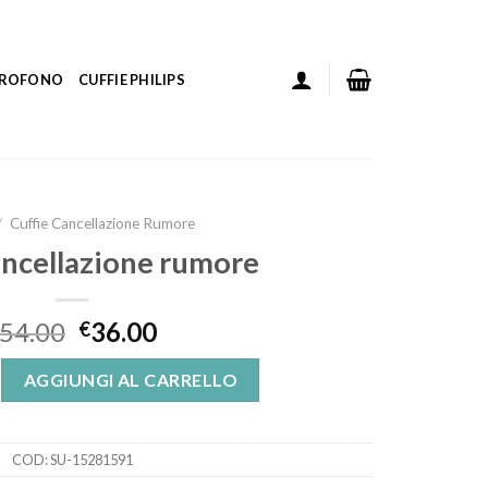
ICROFONO
CUFFIE PHILIPS
/
Cuffie Cancellazione Rumore
ancellazione rumore
54.00
36.00
€
zione rumore quantità
AGGIUNGI AL CARRELLO
COD:
SU-15281591