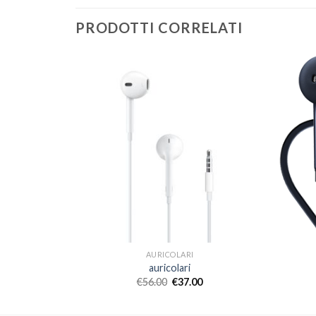
PRODOTTI CORRELATI
AURICOLARI
auricolari
€
56.00
€
37.00