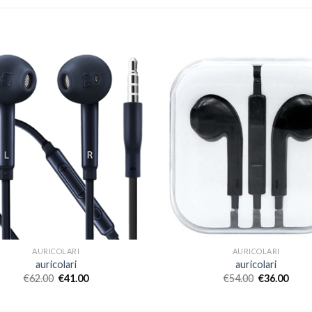
AURICOLARI
AURICOLARI
auricolari
auricolari
€
62.00
€
41.00
€
54.00
€
36.00