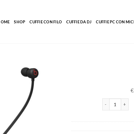
HOME
SHOP
CUFFIE CON FILO
CUFFIE DA DJ
CUFFIE PC CON M
€
auricolari quan