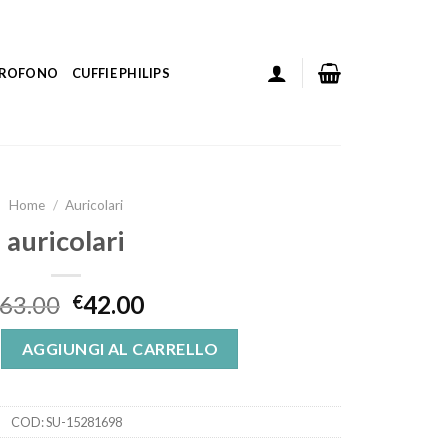
ICROFONO
CUFFIE PHILIPS
Home
/
Auricolari
auricolari
63.00
42.00
€
tità
AGGIUNGI AL CARRELLO
COD:
SU-15281698