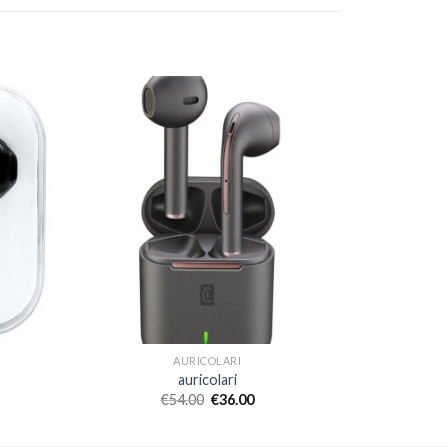
AURICOLARI
auricolari
€
54.00
€
36.00