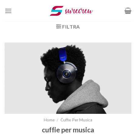
Salta
ai
contenuti
FILTRA
Home
/
Cuffie Per Musica
cuffie per musica