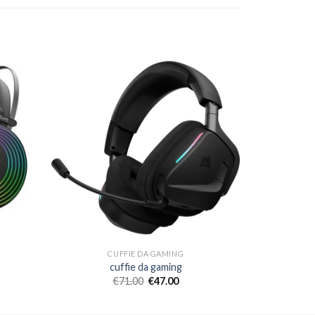
CUFFIE DA GAMING
cuffie da gaming
€
71.00
€
47.00