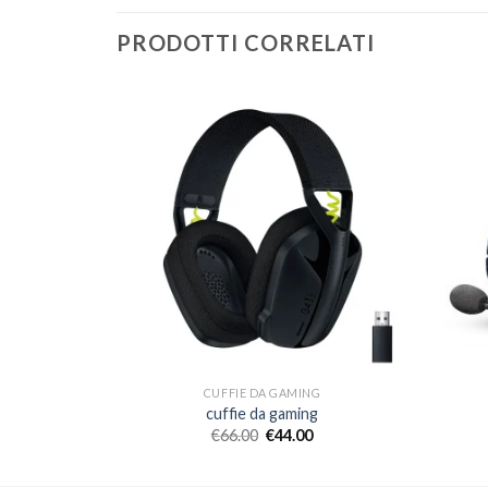
PRODOTTI CORRELATI
NG
CUFFIE DA GAMING
g
cuffie da gaming
€
66.00
€
44.00