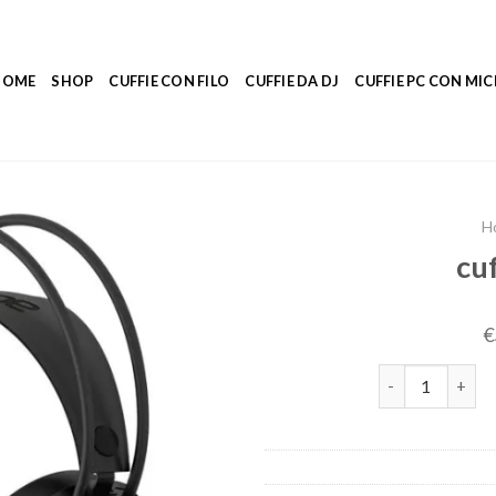
HOME
SHOP
CUFFIE CON FILO
CUFFIE DA DJ
CUFFIE PC CON M
H
cu
€
cuffie da gamin