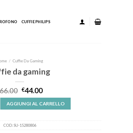
ICROFONO
CUFFIE PHILIPS
ome
/
Cuffie Da Gaming
ffie da gaming
66.00
44.00
€
g quantità
AGGIUNGI AL CARRELLO
COD:
SU-15280806