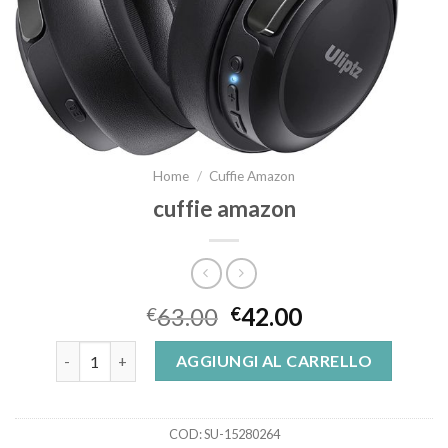
Home
/
Cuffie Amazon
cuffie amazon
63.00
42.00
€
€
cuffie amazon quantità
AGGIUNGI AL CARRELLO
COD:
SU-15280264