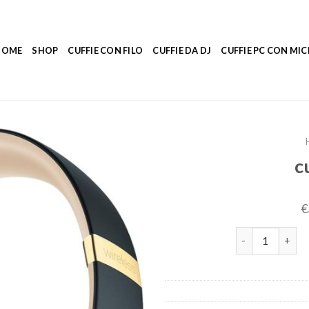
HOME
SHOP
CUFFIE CON FILO
CUFFIE DA DJ
CUFFIE PC CON M
c
€
cuffie amazon 