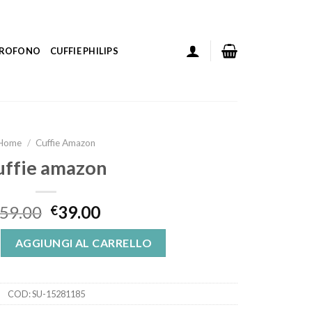
ICROFONO
CUFFIE PHILIPS
Home
/
Cuffie Amazon
uffie amazon
59.00
39.00
€
quantità
AGGIUNGI AL CARRELLO
COD:
SU-15281185