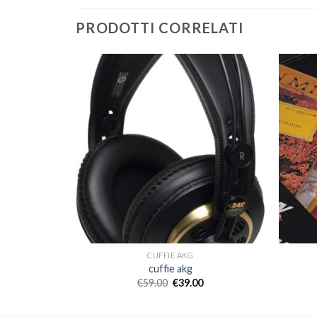
PRODOTTI CORRELATI
CUFFIE AKG
cuffie akg
€
59.00
€
39.00