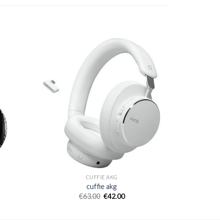
CUFFIE AKG
cuffie akg
€
63.00
€
42.00