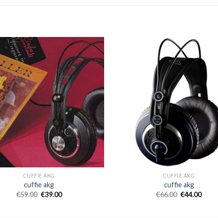
CUFFIE AKG
CUFFIE AKG
cuffie akg
cuffie akg
€
59.00
€
39.00
€
66.00
€
44.00