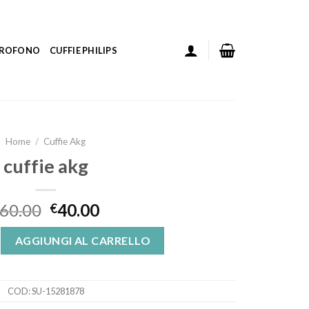
ICROFONO
CUFFIE PHILIPS
Home
/
Cuffie Akg
cuffie akg
60.00
40.00
€
tità
AGGIUNGI AL CARRELLO
COD:
SU-15281878