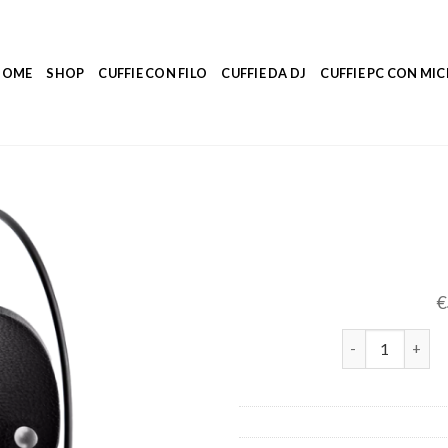
HOME
SHOP
CUFFIE CON FILO
CUFFIE DA DJ
CUFFIE PC CON M
€
cuffie akg quan