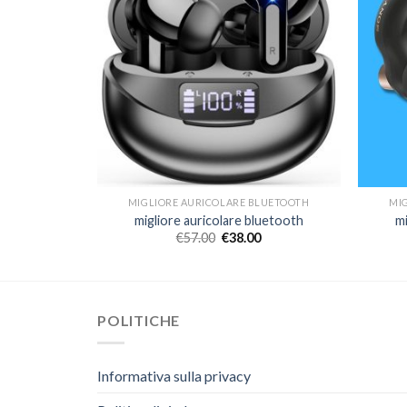
LUETOOTH
MIGLIORE AURICOLARE BLUETOOTH
MI
luetooth
migliore auricolare bluetooth
m
€
57.00
€
38.00
POLITICHE
Informativa sulla privacy