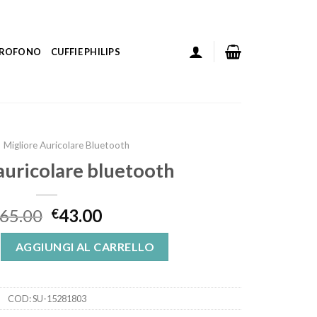
ICROFONO
CUFFIE PHILIPS
Migliore Auricolare Bluetooth
auricolare bluetooth
65.00
43.00
€
lare bluetooth quantità
AGGIUNGI AL CARRELLO
COD:
SU-15281803