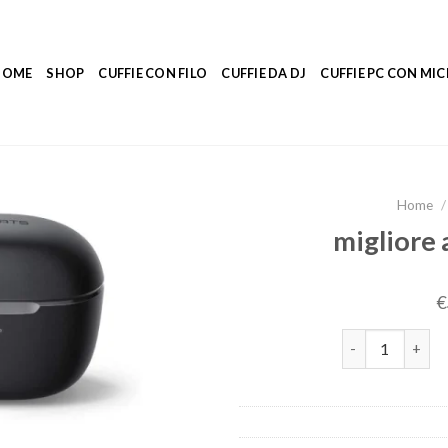
HOME
SHOP
CUFFIE CON FILO
CUFFIE DA DJ
CUFFIE PC CON M
Home
/
migliore 
€
migliore aurico