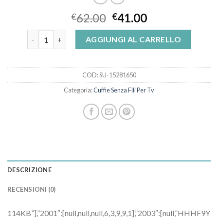
62.00
41.00
€
€
cuffie senza fili per tv quantità
AGGIUNGI AL CARRELLO
COD:
SU-15281650
Categoria:
Cuffie Senza Fili Per Tv
DESCRIZIONE
RECENSIONI (0)
114KB”],”2001″:[null,null,null,6,3,9,9,1],”2003″:[null,”HHHF9Y