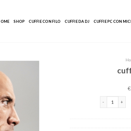
HOME
SHOP
CUFFIE CON FILO
CUFFIE DA DJ
CUFFIE PC CON M
H
cuf
€
cuffie per pales