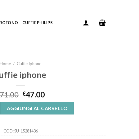
ICROFONO
CUFFIE PHILIPS
Home
/
Cuffie Iphone
uffie iphone
71.00
47.00
€
uantità
AGGIUNGI AL CARRELLO
COD:
SU-15281436