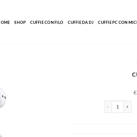
HOME
SHOP
CUFFIE CON FILO
CUFFIE DA DJ
CUFFIE PC CON M
c
€
cuffie iphone q