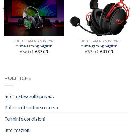
CUFFIE GAMING MIGLIORI
CUFFIE GAMING MIGLIORI
cuffie gaming migliori
cuffie gaming migliori
€
56.00
€
37.00
€
62.00
€
41.00
POLITICHE
Informativa sulla privacy
Politica di rimborso e reso
Termini e condizioni
Informazioni