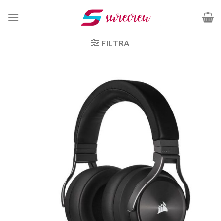
Salta
ai
contenuti
FILTRA