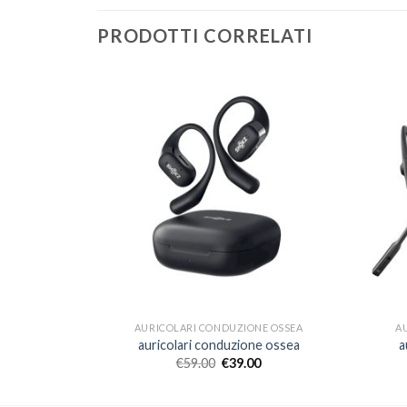
PRODOTTI CORRELATI
E OSSEA
AURICOLARI CONDUZIONE OSSEA
A
e ossea
auricolari conduzione ossea
a
€
59.00
€
39.00