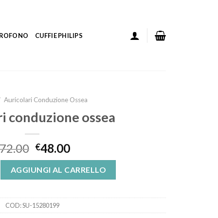
ICROFONO
CUFFIE PHILIPS
/
Auricolari Conduzione Ossea
ri conduzione ossea
72.00
48.00
€
uzione ossea quantità
AGGIUNGI AL CARRELLO
COD:
SU-15280199