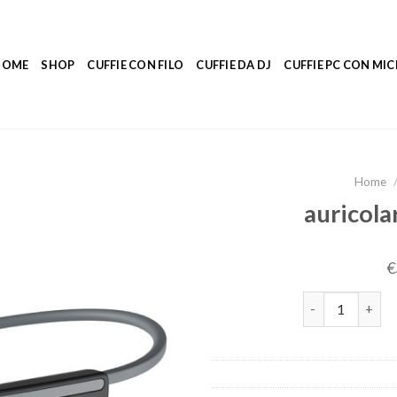
HOME
SHOP
CUFFIE CON FILO
CUFFIE DA DJ
CUFFIE PC CON M
Home
auricola
€
auricolari cond