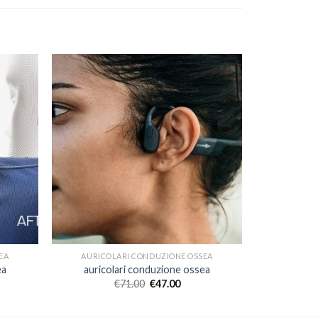
EA
AURICOLARI CONDUZIONE OSSEA
ea
auricolari conduzione ossea
€
71.00
€
47.00