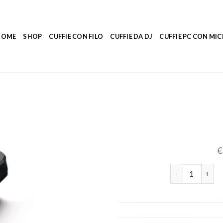
HOME
SHOP
CUFFIE CON FILO
CUFFIE DA DJ
CUFFIE PC CON M
€
auricolare quan