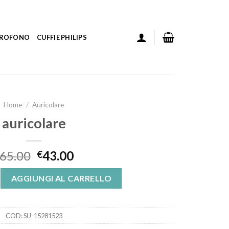
ICROFONO
CUFFIE PHILIPS
Home
/
Auricolare
auricolare
65.00
43.00
€
tità
AGGIUNGI AL CARRELLO
COD:
SU-15281523