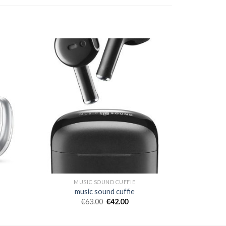
MUSIC SOUND CUFFIE
music sound cuffie
€
63.00
€
42.00