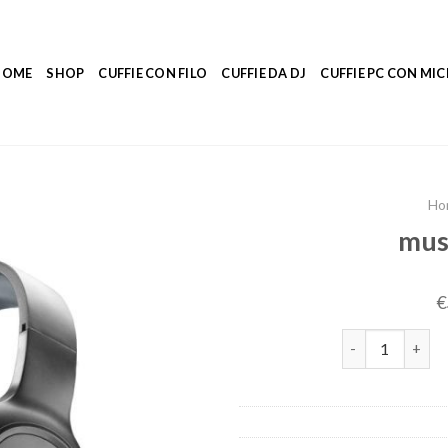
HOME
SHOP
CUFFIE CON FILO
CUFFIE DA DJ
CUFFIE PC CON M
Ho
mus
€
music sound cuf