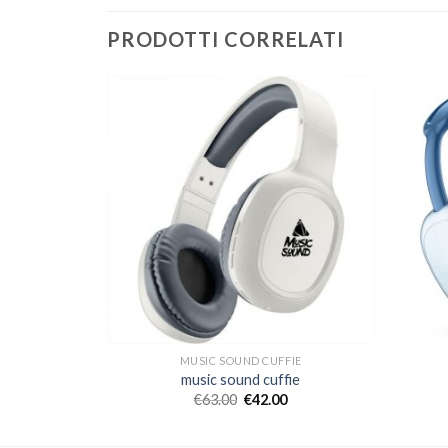
PRODOTTI CORRELATI
FIE
MUSIC SOUND CUFFIE
ie
music sound cuffie
€
63.00
€
42.00