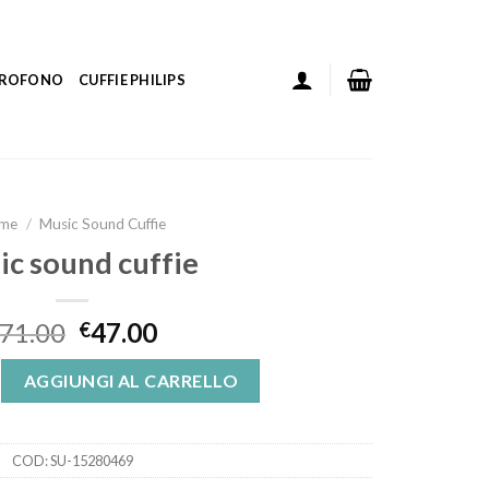
ICROFONO
CUFFIE PHILIPS
me
/
Music Sound Cuffie
ic sound cuffie
71.00
47.00
€
fie quantità
AGGIUNGI AL CARRELLO
COD:
SU-15280469