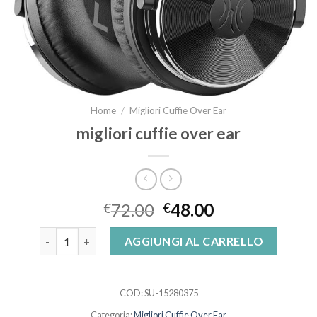
Home
/
Migliori Cuffie Over Ear
migliori cuffie over ear
72.00
48.00
€
€
migliori cuffie over ear quantità
AGGIUNGI AL CARRELLO
COD:
SU-15280375
Categoria:
Migliori Cuffie Over Ear