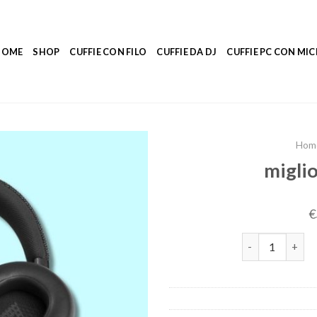
HOME
SHOP
CUFFIE CON FILO
CUFFIE DA DJ
CUFFIE PC CON M
Hom
miglio
€
migliori cuffie 