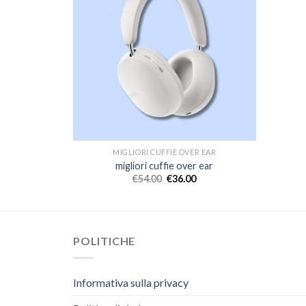
R EAR
MIGLIORI CUFFIE OVER EAR
r ear
migliori cuffie over ear
€
54.00
€
36.00
POLITICHE
Informativa sulla privacy