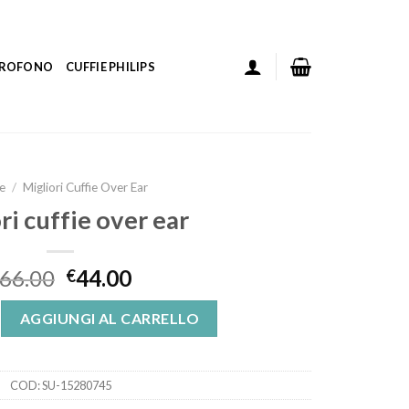
ICROFONO
CUFFIE PHILIPS
e
/
Migliori Cuffie Over Ear
ri cuffie over ear
66.00
44.00
€
over ear quantità
AGGIUNGI AL CARRELLO
COD:
SU-15280745