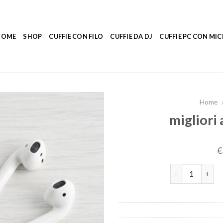
HOME
SHOP
CUFFIE CON FILO
CUFFIE DA DJ
CUFFIE PC CON M
Home
migliori 
€
migliori aurico