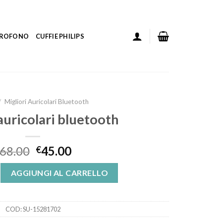
ICROFONO
CUFFIE PHILIPS
/
Migliori Auricolari Bluetooth
auricolari bluetooth
68.00
45.00
€
lari bluetooth quantità
AGGIUNGI AL CARRELLO
COD:
SU-15281702