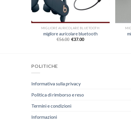
LUETOOTH
MIGLIORE AURICOLARE BLUETOOTH
MI
luetooth
migliore auricolare bluetooth
m
€
56.00
€
37.00
POLITICHE
Informativa sulla privacy
Politica di rimborso e reso
Termini e condizioni
Informazioni