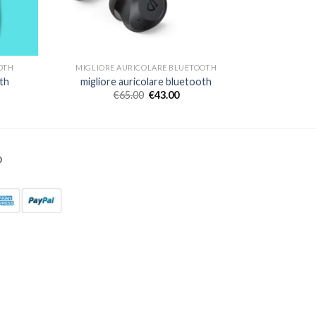
OTH
MIGLIORE AURICOLARE BLUETOOTH
th
migliore auricolare bluetooth
€
65.00
€
43.00
O