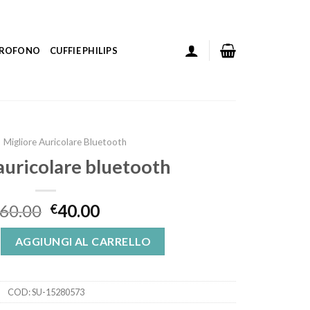
ICROFONO
CUFFIE PHILIPS
Migliore Auricolare Bluetooth
auricolare bluetooth
60.00
40.00
€
lare bluetooth quantità
AGGIUNGI AL CARRELLO
COD:
SU-15280573