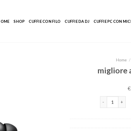
HOME
SHOP
CUFFIE CON FILO
CUFFIE DA DJ
CUFFIE PC CON M
Home
/
migliore 
€
migliore aurico