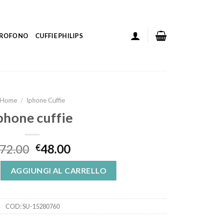
ICROFONO
CUFFIE PHILIPS
Home
/
Iphone Cuffie
phone cuffie
72.00
48.00
€
uantità
AGGIUNGI AL CARRELLO
COD:
SU-15280760