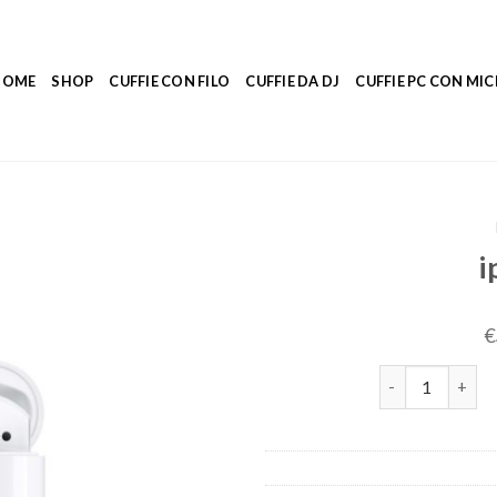
HOME
SHOP
CUFFIE CON FILO
CUFFIE DA DJ
CUFFIE PC CON M
i
€
iphone cuffie q