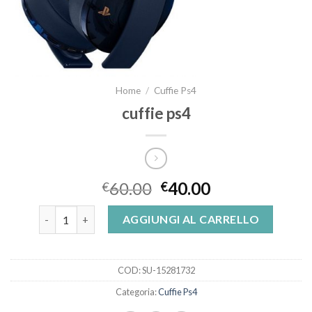
Home
/
Cuffie Ps4
cuffie ps4
60.00
40.00
€
€
cuffie ps4 quantità
AGGIUNGI AL CARRELLO
COD:
SU-15281732
Categoria:
Cuffie Ps4