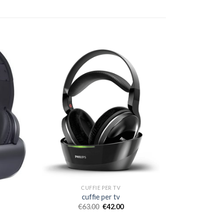
CUFFIE PER TV
cuffie per tv
€
63.00
€
42.00