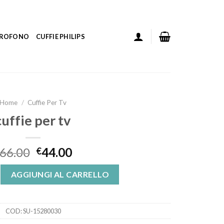
ICROFONO
CUFFIE PHILIPS
Home
/
Cuffie Per Tv
cuffie per tv
66.00
44.00
€
antità
AGGIUNGI AL CARRELLO
COD:
SU-15280030