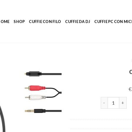
HOME
SHOP
CUFFIE CON FILO
CUFFIE DA DJ
CUFFIE PC CON M
€
cuffie per tv qu