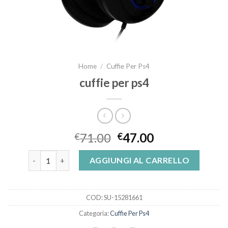
Home
/
Cuffie Per Ps4
cuffie per ps4
71.00
47.00
€
€
cuffie per ps4 quantità
AGGIUNGI AL CARRELLO
COD:
SU-15281661
Categoria:
Cuffie Per Ps4