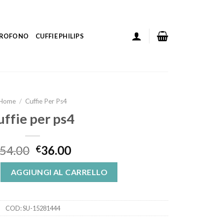
ICROFONO
CUFFIE PHILIPS
Home
/
Cuffie Per Ps4
uffie per ps4
54.00
36.00
€
uantità
AGGIUNGI AL CARRELLO
COD:
SU-15281444