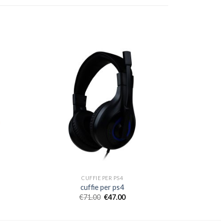
CUFFIE PER PS4
cuffie per ps4
€
71.00
€
47.00