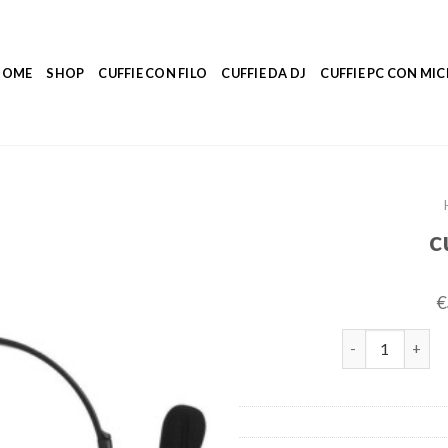
HOME
SHOP
CUFFIE CON FILO
CUFFIE DA DJ
CUFFIE PC CON M
c
€
cuffie per ps4 q