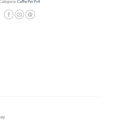
Categoria:
Cuffie Per Ps4
ay