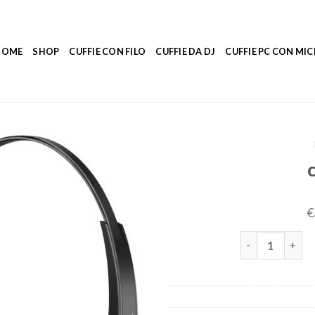
HOME
SHOP
CUFFIE CON FILO
CUFFIE DA DJ
CUFFIE PC CON M
€
cuffie per pc qu