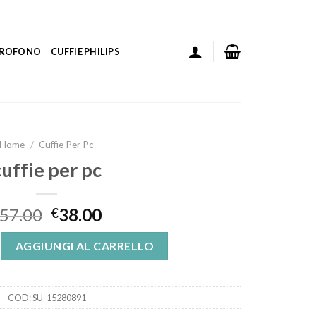
ICROFONO
CUFFIE PHILIPS
Home
/
Cuffie Per Pc
cuffie per pc
57.00
38.00
€
antità
AGGIUNGI AL CARRELLO
COD:
SU-15280891