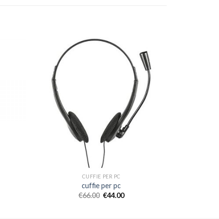
CUFFIE PER PC
cuffie per pc
€
66.00
€
44.00