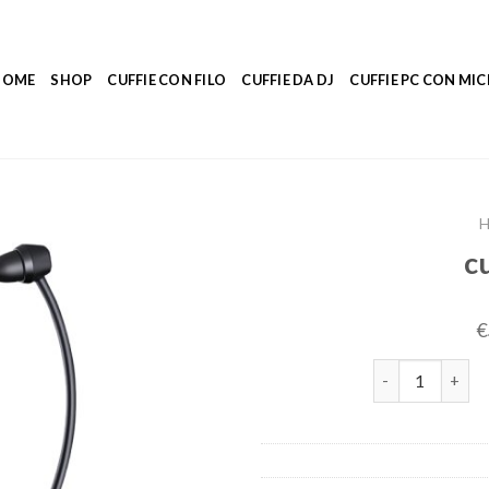
HOME
SHOP
CUFFIE CON FILO
CUFFIE DA DJ
CUFFIE PC CON M
H
cu
€
cuffie per la tv