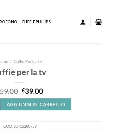
ICROFONO
CUFFIE PHILIPS
ome
/
Cuffie Per La Tv
ffie per la tv
59.00
39.00
€
 quantità
AGGIUNGI AL CARRELLO
COD:
SU-15280759