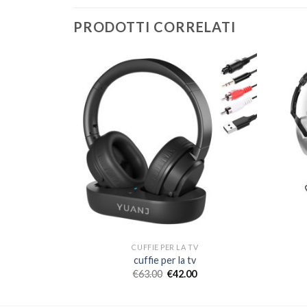
PRODOTTI CORRELATI
V
CUFFIE PER LA TV
cuffie per la tv
€
63.00
€
42.00