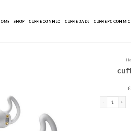
HOME
SHOP
CUFFIE CON FILO
CUFFIE DA DJ
CUFFIE PC CON M
H
cuf
€
cuffie per dorm