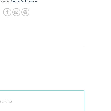
tegoria:
Cuffie Per Dormire
ensione.