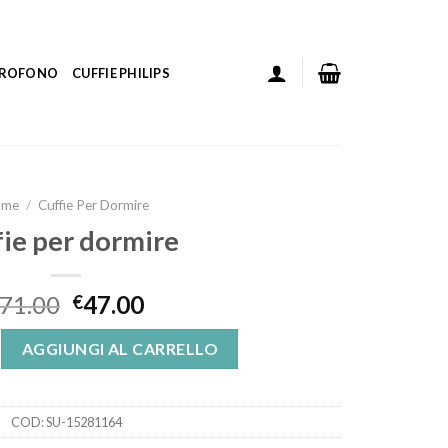
ICROFONO
CUFFIE PHILIPS
ome
/
Cuffie Per Dormire
fie per dormire
71.00
47.00
€
ire quantità
AGGIUNGI AL CARRELLO
COD:
SU-15281164