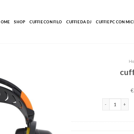
HOME
SHOP
CUFFIE CON FILO
CUFFIE DA DJ
CUFFIE PC CON M
H
cuf
€
cuffie per dorm