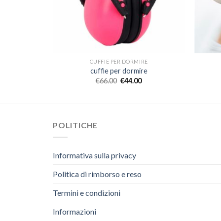
RE
CUFFIE PER DORMIRE
re
cuffie per dormire
€
66.00
€
44.00
POLITICHE
Informativa sulla privacy
Politica di rimborso e reso
Termini e condizioni
Informazioni