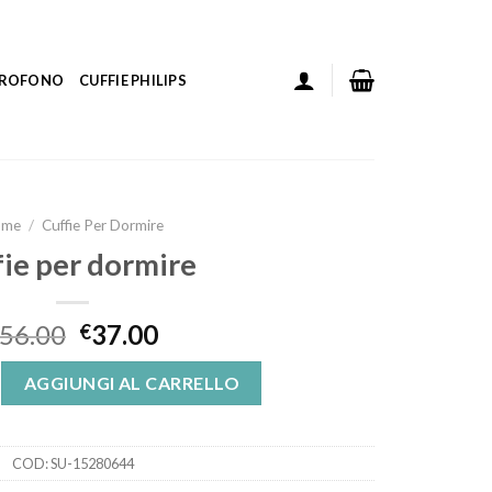
ICROFONO
CUFFIE PHILIPS
ome
/
Cuffie Per Dormire
fie per dormire
56.00
37.00
€
ire quantità
AGGIUNGI AL CARRELLO
COD:
SU-15280644