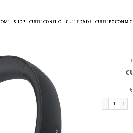
HOME
SHOP
CUFFIE CON FILO
CUFFIE DA DJ
CUFFIE PC CON M
cu
€
cuffie over ear