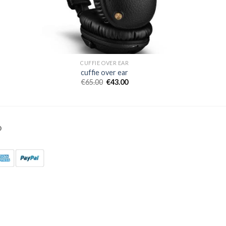
CUFFIE OVER EAR
cuffie over ear
€
65.00
€
43.00
O