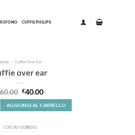
ICROFONO
CUFFIE PHILIPS
Home
/
Cuffie Over Ear
ffie over ear
60.00
40.00
€
 quantità
AGGIUNGI AL CARRELLO
COD:
SU-15280552