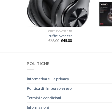
R
CUFFIE OVER EAR
r
cuffie over ear
€
68.00
€
45.00
POLITICHE
Informativa sulla privacy
Politica di rimborso e reso
Termini e condizioni
Informazioni