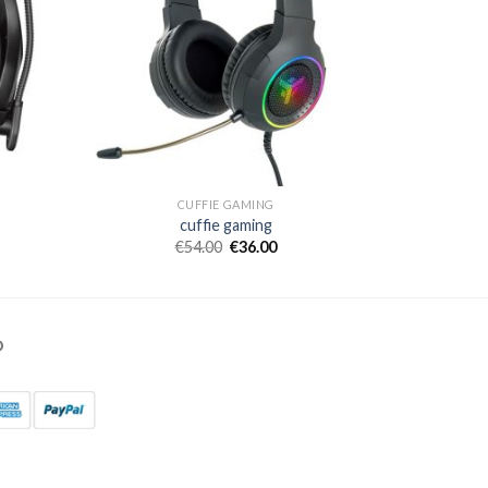
CUFFIE GAMING
cuffie gaming
€
54.00
€
36.00
O