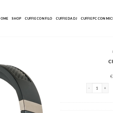
HOME
SHOP
CUFFIE CON FILO
CUFFIE DA DJ
CUFFIE PC CON M
c
€
cuffie gaming q