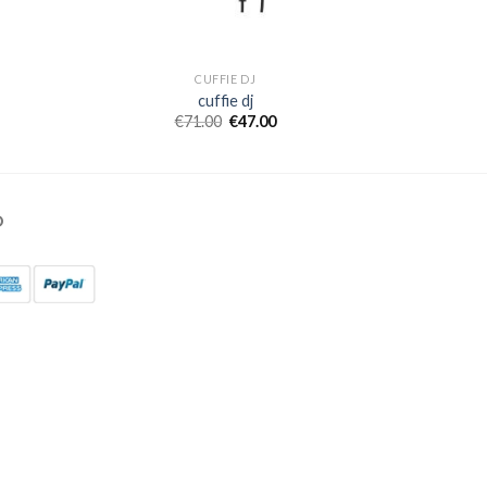
CUFFIE DJ
cuffie dj
€
71.00
€
47.00
O