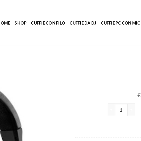
HOME
SHOP
CUFFIE CON FILO
CUFFIE DA DJ
CUFFIE PC CON M
€
cuffie dj quanti