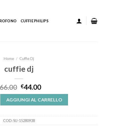
ICROFONO
CUFFIE PHILIPS
Home
/
Cuffie Dj
cuffie dj
66.00
44.00
€
tà
AGGIUNGI AL CARRELLO
COD:
SU-15280938