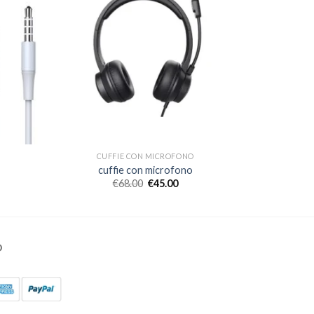
CUFFIE CON MICROFONO
cuffie con microfono
€
68.00
€
45.00
O