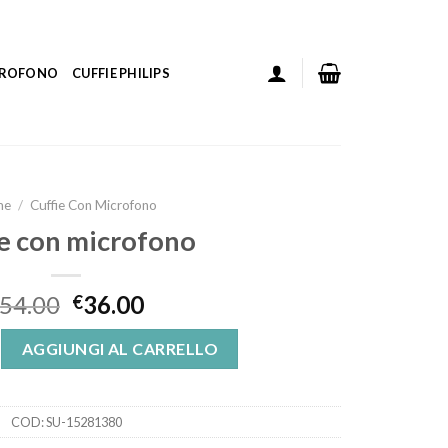
ICROFONO
CUFFIE PHILIPS
me
/
Cuffie Con Microfono
ie con microfono
54.00
36.00
€
ofono quantità
AGGIUNGI AL CARRELLO
COD:
SU-15281380