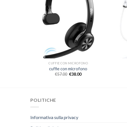
FONO
CUFFIE CON MICROFONO
fono
cuffie con microfono
€
57.00
€
38.00
POLITICHE
Informativa sulla privacy