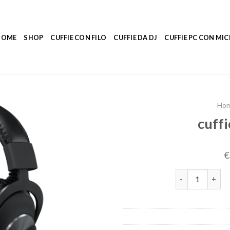
HOME
SHOP
CUFFIE CON FILO
CUFFIE DA DJ
CUFFIE PC CON M
Ho
cuff
€
cuffie con micr