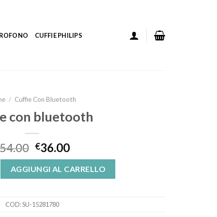
ICROFONO
CUFFIE PHILIPS
me
/
Cuffie Con Bluetooth
ie con bluetooth
54.00
36.00
€
tooth quantità
AGGIUNGI AL CARRELLO
COD:
SU-15281780