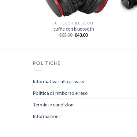
OOTH
CUFFIE CON BLUETOOTH
oth
cuffie con bluetooth
€
65.00
€
43.00
POLITICHE
Informativa sulla privacy
Politica di rimborso e reso
Termini e condizioni
Informazioni