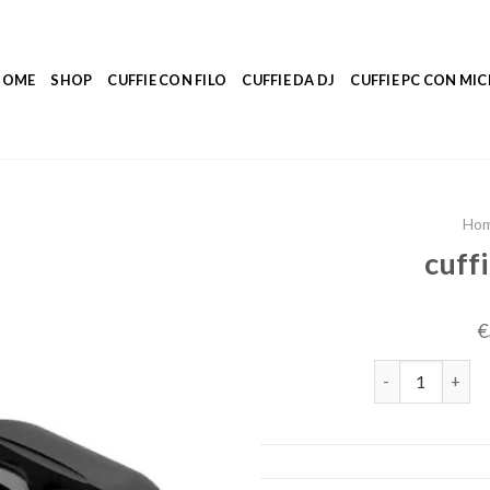
HOME
SHOP
CUFFIE CON FILO
CUFFIE DA DJ
CUFFIE PC CON M
Ho
cuff
€
cuffie con blue