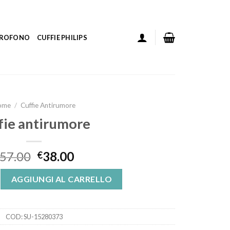
ICROFONO
CUFFIE PHILIPS
ome
/
Cuffie Antirumore
fie antirumore
57.00
38.00
€
re quantità
AGGIUNGI AL CARRELLO
COD:
SU-15280373