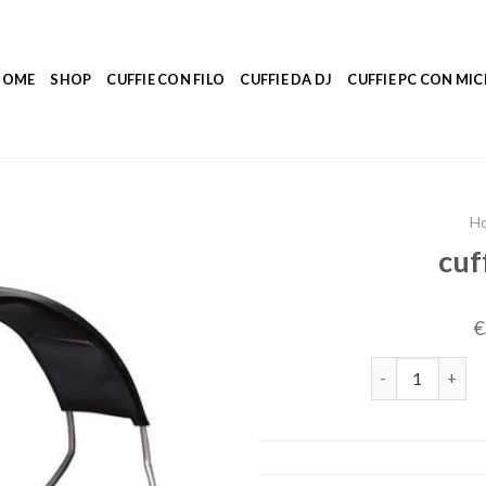
HOME
SHOP
CUFFIE CON FILO
CUFFIE DA DJ
CUFFIE PC CON M
H
cuf
€
cuffie antirumo