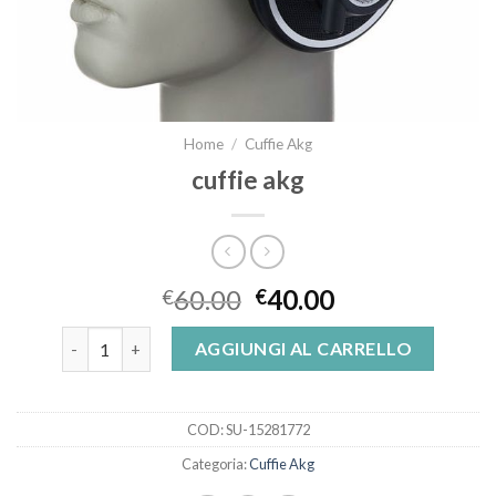
Home
/
Cuffie Akg
cuffie akg
60.00
40.00
€
€
cuffie akg quantità
AGGIUNGI AL CARRELLO
COD:
SU-15281772
Categoria:
Cuffie Akg