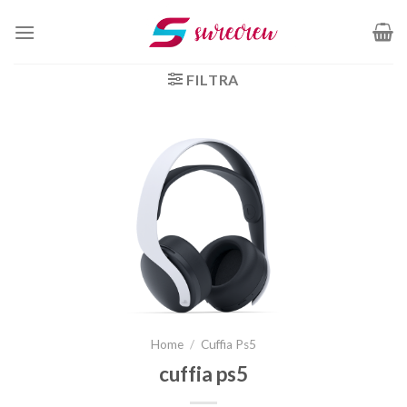
Salta
ai
contenuti
FILTRA
Home
/
Cuffia Ps5
cuffia ps5