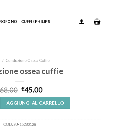
ICROFONO
CUFFIE PHILIPS
/
Conduzione Ossea Cuffie
ione ossea cuffie
68.00
45.00
€
a cuffie quantità
AGGIUNGI AL CARRELLO
COD:
SU-15280128