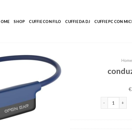
HOME
SHOP
CUFFIE CON FILO
CUFFIE DA DJ
CUFFIE PC CON M
Home
conduz
€
conduzione osse