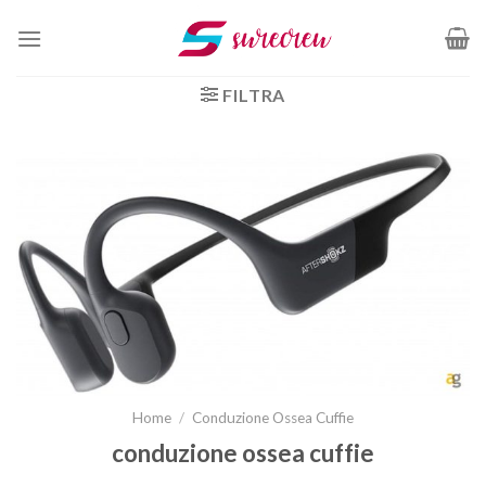
Salta
ai
contenuti
FILTRA
Home
/
Conduzione Ossea Cuffie
conduzione ossea cuffie