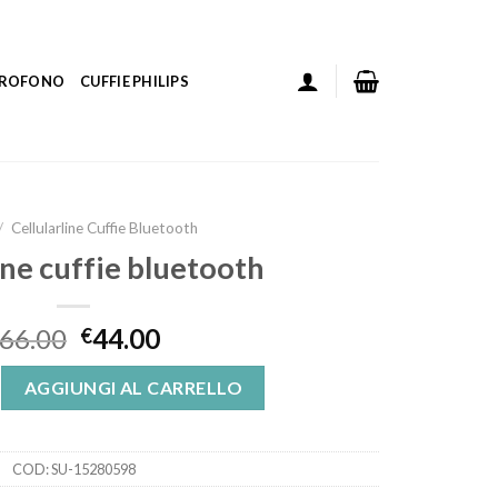
ICROFONO
CUFFIE PHILIPS
/
Cellularline Cuffie Bluetooth
line cuffie bluetooth
66.00
44.00
€
fie bluetooth quantità
AGGIUNGI AL CARRELLO
COD:
SU-15280598