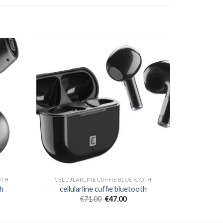
OTH
CELLULARLINE CUFFIE BLUETOOTH
th
cellularline cuffie bluetooth
€
71.00
€
47.00