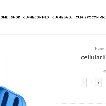
HOME
SHOP
CUFFIE CON FILO
CUFFIE DA DJ
CUFFIE PC CON M
Home
cellular
€
cellularline cuf