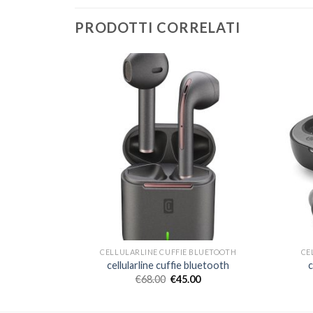
PRODOTTI CORRELATI
LUETOOTH
CELLULARLINE CUFFIE BLUETOOTH
CE
uetooth
cellularline cuffie bluetooth
c
€
68.00
€
45.00