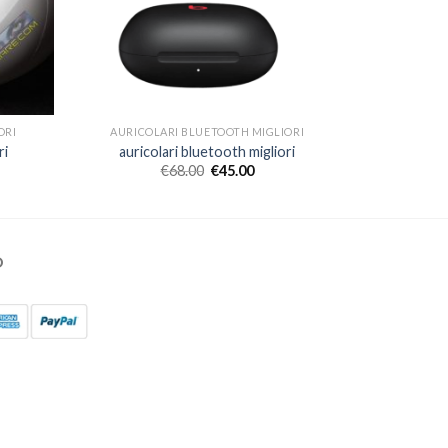
ORI
AURICOLARI BLUETOOTH MIGLIORI
ri
auricolari bluetooth migliori
€
68.00
€
45.00
O