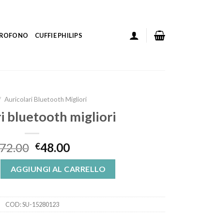
ICROFONO
CUFFIE PHILIPS
/
Auricolari Bluetooth Migliori
i bluetooth migliori
72.00
48.00
€
tooth migliori quantità
AGGIUNGI AL CARRELLO
COD:
SU-15280123