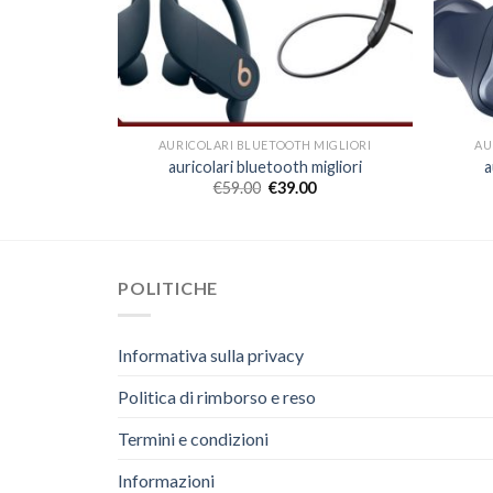
MIGLIORI
AURICOLARI BLUETOOTH MIGLIORI
AU
igliori
auricolari bluetooth migliori
a
€
59.00
€
39.00
POLITICHE
Informativa sulla privacy
Politica di rimborso e reso
Termini e condizioni
Informazioni