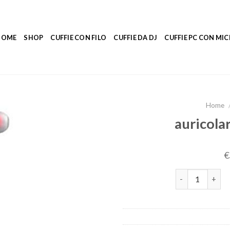
HOME
SHOP
CUFFIE CON FILO
CUFFIE DA DJ
CUFFIE PC CON M
Home
auricolar
€
auricolari blue