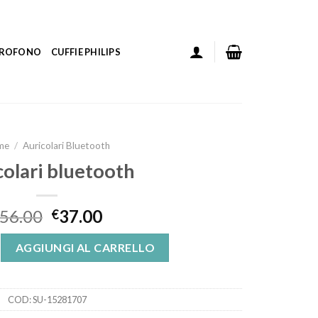
ICROFONO
CUFFIE PHILIPS
me
/
Auricolari Bluetooth
colari bluetooth
56.00
37.00
€
tooth quantità
AGGIUNGI AL CARRELLO
COD:
SU-15281707