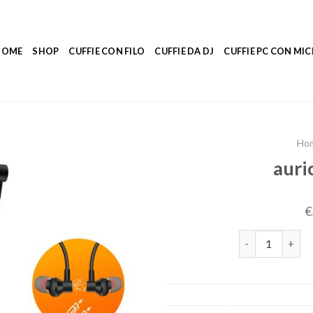
HOME
SHOP
CUFFIE CON FILO
CUFFIE DA DJ
CUFFIE PC CON M
Ho
auri
€
auricolari blue